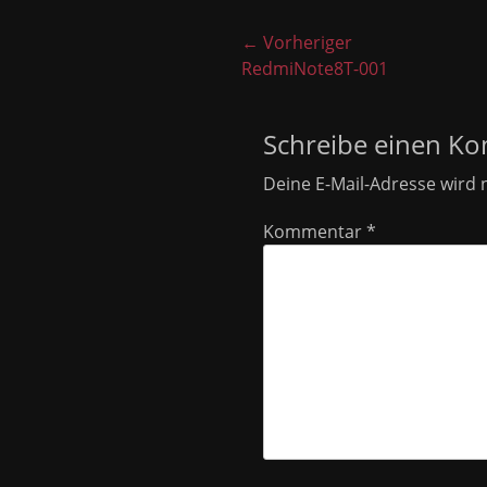
Beitragsnavigati
← Vorheriger
Vorheriger
RedmiNote8T-001
Beitrag:
Schreibe einen K
Deine E-Mail-Adresse wird n
Kommentar
*