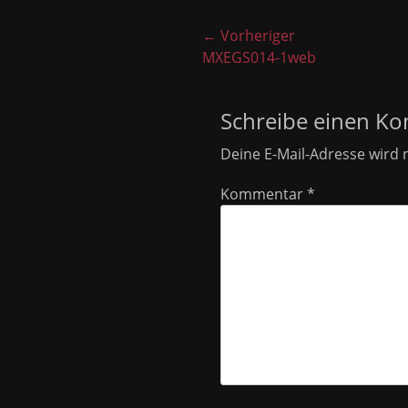
Beitragsnavigati
← Vorheriger
Vorheriger
MXEGS014-1web
Beitrag:
Schreibe einen K
Deine E-Mail-Adresse wird n
Kommentar
*