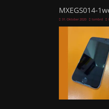
MXEGS014-1w
Veröffentlicht
Autor
31. Oktober 2020
tombrd
am