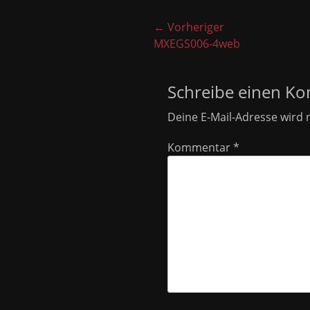
Beitragsnavigati
← Vorheriger
Vorheriger
MXEGS006-4web
Beitrag:
Schreibe einen K
Deine E-Mail-Adresse wird n
Kommentar
*